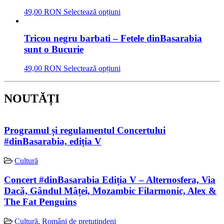
49,00 RON
Selectează opțiuni
Tricou negru barbati – Fetele dinBasarabia
sunt o Bucurie
49,00 RON
Selectează opțiuni
NOUTĂȚI
Programul și regulamentul Concertului
#dinBasarabia, ediția V
Cultură
Concert #dinBasarabia Ediția V – Alternosfera, Via
Dacă, Gândul Mâței, Mozambic Filarmonic, Alex &
The Fat Penguins
Cultură
,
Români de pretutindeni