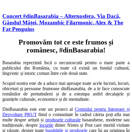
Concert #dinBasarabia – Alternosfera, Via Dacă,
Gândul Mâței, Mozambic Filarmonic, Alex & The
Fat Penguins
Promovăm tot ce este frumos și
românesc, #dinBasarabia!
Basarabia reprezintă încă o necunoscută pentru o mare parte a
publicului din România, cu toate că există un fundal cultural,
lingvistic și istoric comun între cele două state.
Scopul nostru este de a aduce mai aproape toate acele lucruri, locuri,
obiceiuri și persoane frumoase dinBasarabia, de a le face cunoscute
românilor de pretutindeni și de a estompa astfel decalajele și
granițele culturale, economice și de mentalitate.
DinBasarabia este este un proiect al
Centrului pentru Integrare și
Dezvoltare PRUT
fiind o comunitate în cadrul căreia poți afla mai
multe despre artiștii și
produsele culturale
basarabene, moderne sau
tradiționale, despre
locurile
dintre Nistru și Prut care merită vizitate
și văzute, despre toate
bunătățile și produsele
care își au originea în