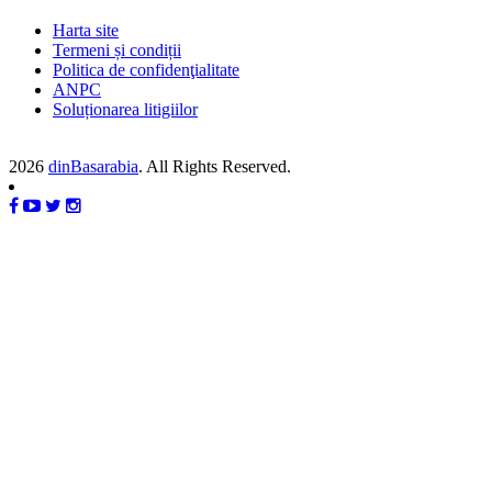
Harta site
Termeni și condiții
Politica de confidenţialitate
ANPC
Soluționarea litigiilor
2026
dinBasarabia
. All Rights Reserved.