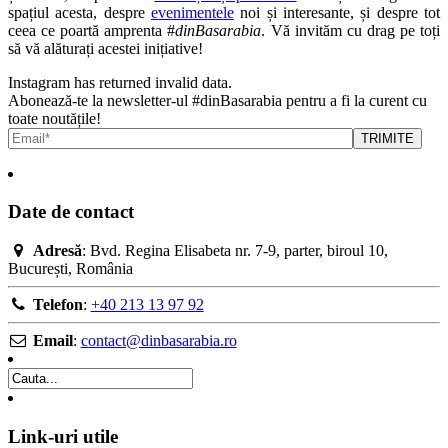
spațiul acesta, despre
evenimentele
noi și interesante, și despre tot
ceea ce poartă amprenta #
dinBasarabia
. Vă invităm cu drag pe toți
să vă alăturați acestei inițiative!
Instagram has returned invalid data.
Abonează-te la newsletter-ul #dinBasarabia pentru a fi la curent cu
toate noutățile!
Date de contact
Adresă
: Bvd. Regina Elisabeta nr. 7-9, parter, biroul 10,
București, România
Telefon
:
+40 213 13 97 92
Email
:
contact@dinbasarabia.ro
Link-uri utile