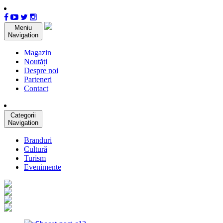
Meniu
Navigation
Magazin
Noutăți
Despre noi
Parteneri
Contact
Categorii
Navigation
Branduri
Cultură
Turism
Evenimente