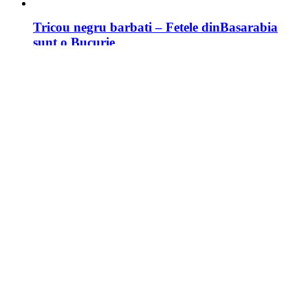
Tricou negru barbati – Fetele dinBasarabia
sunt o Bucurie
49,00 RON
Selectează opțiuni
Tricou negru dame – Eu vin dinBasarabia, da’
tu ce bei?!
49,00 RON
Selectează opțiuni
Tricou negru barbati – Eu vin dinBasarabia,
da’ tu ce bei?!
49,00 RON
Selectează opțiuni
Tricou alb dame – Fetele dinBasarabia sunt o
Bucurie
39,00 RON
Selectează opțiuni