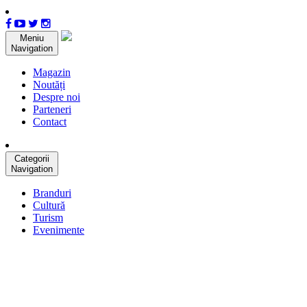
Meniu
Navigation
Magazin
Noutăți
Despre noi
Parteneri
Contact
Categorii
Navigation
Branduri
Cultură
Turism
Evenimente