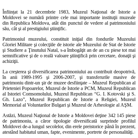
Înființat la 21 decembrie 1983, Muzeul Naţional de Istorie a
Moldovei se numără printre cele mai importante instituţii muzeale
din Republica Moldova, atât din punctul de vedere al patrimoniului
său, cât şi al prestigiului ştiinţific.
Patrimoniul muzeului, constituit iniţial din fondurile Muzeului
Gloriei Militare şi colecţiile de istorie ale Muzeului de Stat de Istorie
şi Studiere a Ţinutului Natal, s-a îmbogăţit an de an cu piese tot mai
semnificative şi de o reală valoare ştiinţifică prin cercetare, donaţii şi
achiziţii.
La creşterea şi diversificarea patrimoniului au contribuit deopotrivă,
în anii 1989-1995 şi 2006-2007, şi transferurile masive de
patrimoniu dintr-un şir de muzee desfiinţate – Muzeul Republican al
Prieteniei Popoarelor, Muzeul de Istorie a PCM, Muzeul Republican
al Istoriei Comsomolului, Muzeul Republican “G. I. Kotovski şi S.
Gh. Lazo”, Muzeul Republican de Istorie a Religiei, Muzeul
Memorial al Voluntarilor Bulgari şi Muzeul de Arheologie al AŞM.
Astăzi, Muzeul Naţional de Istorie a Moldovei deţine 342 145 piese
de patrimoniu, a căror tipologie diversificată surprinde profilul
Moldovei de-a lungul secolelor, din erele preistorice până în prezent,
atestând habitatul uman, fapte, evenimente, portrete de personalităţi.