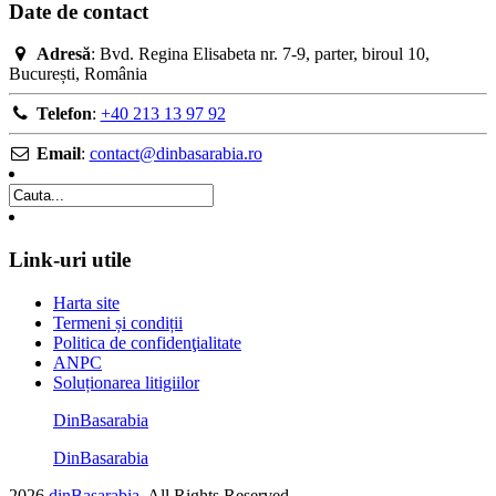
Date de contact
Adresă
: Bvd. Regina Elisabeta nr. 7-9, parter, biroul 10,
București, România
Telefon
:
+40 213 13 97 92
Email
:
contact@dinbasarabia.ro
Link-uri utile
Harta site
Termeni și condiții
Politica de confidenţialitate
ANPC
Soluționarea litigiilor
DinBasarabia
DinBasarabia
2026
dinBasarabia
. All Rights Reserved.