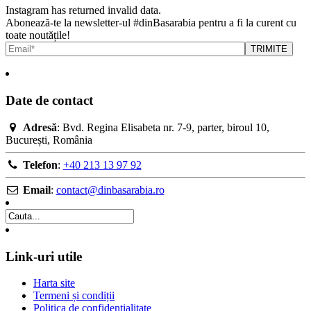
Instagram has returned invalid data.
Abonează-te la newsletter-ul #dinBasarabia pentru a fi la curent cu
toate noutățile!
Date de contact
Adresă
: Bvd. Regina Elisabeta nr. 7-9, parter, biroul 10,
București, România
Telefon
:
+40 213 13 97 92
Email
:
contact@dinbasarabia.ro
Link-uri utile
Harta site
Termeni și condiții
Politica de confidenţialitate