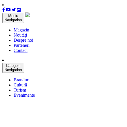
Meniu
Navigation
Magazin
Noutăți
Despre noi
Parteneri
Contact
Categorii
Navigation
Branduri
Cultură
Turism
Evenimente