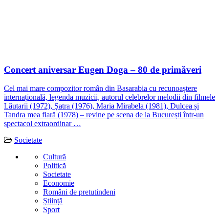
Concert aniversar Eugen Doga – 80 de primăveri
Cel mai mare compozitor român din Basarabia cu recunoaștere
internațională, legenda muzicii, autorul celebrelor melodii din filmele
Lăutarii (1972), Șatra (1976), Maria Mirabela (1981), Dulcea și
Tandra mea fiară (1978) – revine pe scena de la București într-un
spectacol extraordinar …
Societate
Cultură
Politică
Societate
Economie
Români de pretutindeni
Știință
Sport