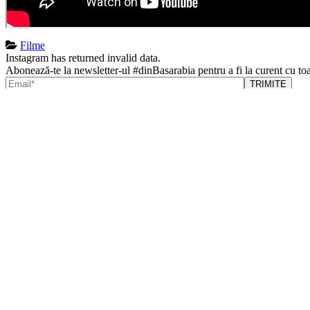
Filme
Instagram has returned invalid data.
Abonează-te la newsletter-ul #dinBasarabia pentru a fi la curent cu toa
Date de contact
Adresă
: Bvd. Regina Elisabeta nr. 7-9, parter, biroul 10, Bucure
Telefon
:
+40 213 13 97 92
Email
:
contact@dinbasarabia.ro
Link-uri utile
Harta site