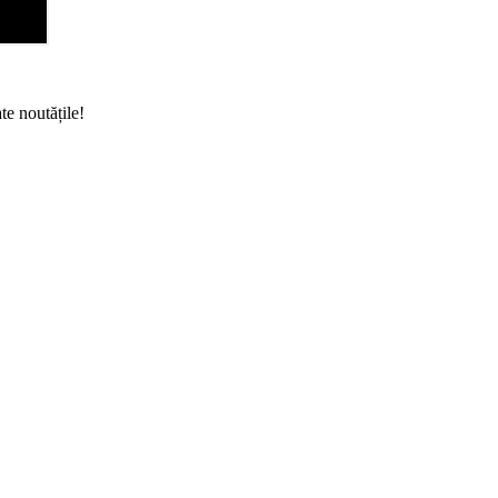
te noutățile!
ști, România