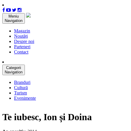
Meniu
Navigation
Magazin
Noutăți
Despre noi
Parteneri
Contact
Categorii
Navigation
Branduri
Cultură
Turism
Evenimente
Te iubesc, Ion și Doina