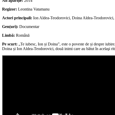
An apariție:
2014
Regizor:
Leontina Vatamanu
Actori principali:
Ion Aldea-Teodorovici, Doina Aldea-Teodorovici, 
Gen(uri):
Documentar
Limbă:
Română
Pe scurt:
„Te iubesc, Ion și Doina”, este o poveste de și despre iubire,
Doina și Ion Aldea-Teodorovici, două inimi care au bătut în acelaşi ritm