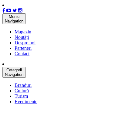
Meniu
Navigation
Magazin
Noutăți
Despre noi
Parteneri
Contact
Categorii
Navigation
Branduri
Cultură
Turism
Evenimente