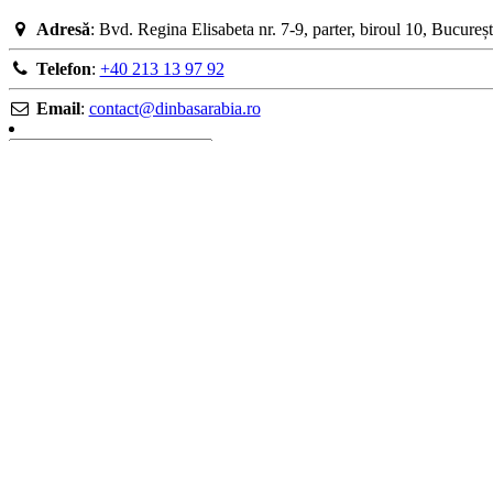
Adresă
: Bvd. Regina Elisabeta nr. 7-9, parter, biroul 10, Bucure
Telefon
:
+40 213 13 97 92
Email
:
contact@dinbasarabia.ro
Link-uri utile
Harta site
Termeni și condiții
Politica de confidenţialitate
ANPC
Soluționarea litigiilor
DinBasarabia
DinBasarabia
2026
dinBasarabia
. All Rights Reserved.