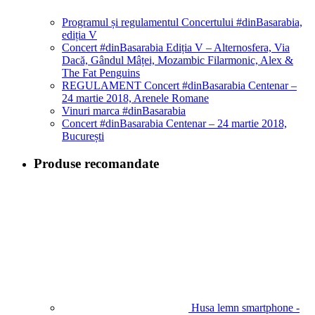
Programul și regulamentul Concertului #dinBasarabia,
ediția V
Concert #dinBasarabia Ediția V – Alternosfera, Via
Dacă, Gândul Mâței, Mozambic Filarmonic, Alex &
The Fat Penguins
REGULAMENT Concert #dinBasarabia Centenar –
24 martie 2018, Arenele Romane
Vinuri marca #dinBasarabia
Concert #dinBasarabia Centenar – 24 martie 2018,
București
Produse recomandate
Husa lemn smartphone -