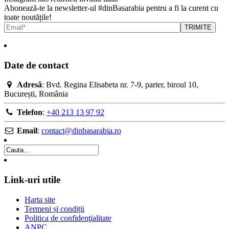
Abonează-te la newsletter-ul #dinBasarabia pentru a fi la curent cu
toate noutățile!
Date de contact
Adresă
: Bvd. Regina Elisabeta nr. 7-9, parter, biroul 10,
București, România
Telefon
:
+40 213 13 97 92
Email
:
contact@dinbasarabia.ro
Link-uri utile
Harta site
Termeni și condiții
Politica de confidenţialitate
ANPC