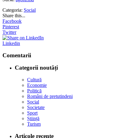
Categoria:
Social
Share this...
Facebook
Pinterest
Twitter
Linkedin
Comentarii
Categorii noutăți
Cultură
Economie
Politică
Români de pretutindeni
Social
Societate
Sport
Știință
Turism
Articole recente