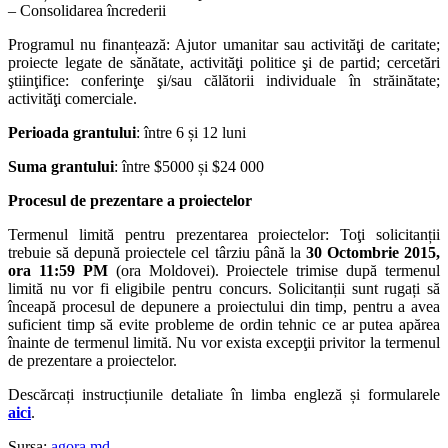
– Consolidarea încrederii
Programul nu finanțează: Ajutor umanitar sau activităţi de caritate;
proiecte legate de sănătate, activităţi politice şi de partid; cercetări
ştiinţifice: conferinţe şi/sau călătorii individuale în străinătate;
activităţi comerciale.
Perioada grantului
: între 6 și 12 luni
Suma grantului
: între $5000 și $24 000
Procesul de prezentare a proiectelor
Termenul limită pentru prezentarea proiectelor: Toţi solicitanții
trebuie să depună proiectele cel târziu până la
30 Octombrie 2015,
ora 11:59
PM
(ora Moldovei). Proiectele trimise după termenul
limită nu vor fi eligibile pentru concurs. Solicitanții sunt rugați să
înceapă procesul de depunere a proiectului din timp, pentru a avea
suficient timp să evite probleme de ordin tehnic ce ar putea apărea
înainte de termenul limită. Nu vor exista excepţii privitor la termenul
de prezentare a proiectelor.
Descărcați instrucțiunile detaliate în limba engleză și formularele
aici
.
Sursa:
agora.md