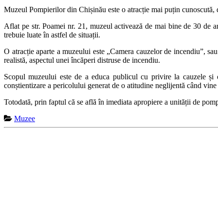
Muzeul Pompierilor din Chișinău este o atracție mai puțin cunoscută, d
Aflat pe str. Poamei nr. 21, muzeul activează de mai bine de 30 de ani
trebuie luate în astfel de situații.
O atracție aparte a muzeului este „Camera cauzelor de incendiu”, sau 
realistă, aspectul unei încăperi distruse de incendiu.
Scopul muzeului este de a educa publicul cu privire la cauzele și efe
conștientizare a pericolului generat de o atitudine neglijentă când vine
Totodată, prin faptul că se află în imediata apropiere a unității de pom
Muzee