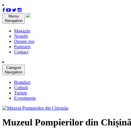
Meniu
Navigation
Magazin
Noutăți
Despre noi
Parteneri
Contact
Categorii
Navigation
Branduri
Cultură
Turism
Evenimente
Muzeul Pompierilor din Chișin