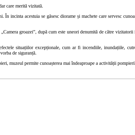
ar care merită vizitată.
. În incinta acestuia se găsesc diorame și machete care servesc cunoaște
„Camera groazei”, după cum este uneori denumită de către vizitatorii im
ctele situațiilor excepționale, cum ar fi incendiile, inundațiile, cut
 vorba de siguranță.
pieri, muzeul permite cunoașterea mai îndeaproape a activității pompierilo