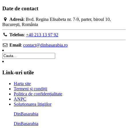
Date de contact
Adresă
: Bvd. Regina Elisabeta nr. 7-9, parter, biroul 10,
București, România
Telefon
:
+40 213 13 97 92
Email
:
contact@dinbasarabia.ro
Link-uri utile
Harta site
Termeni și condiții
Politica de confidenţialitate
ANPC
Soluționarea litigiilor
DinBasarabia
DinBasarabia