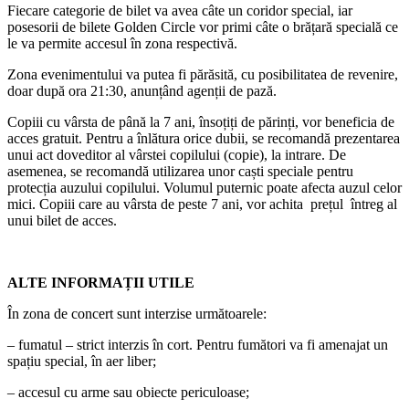
Fiecare categorie de bilet va avea câte un coridor special, iar
posesorii de bilete Golden Circle vor primi câte o brățară specială ce
le va permite accesul în zona respectivă.
Zona evenimentului va putea fi părăsită, cu posibilitatea de revenire,
doar după ora 21:30, anunțând agenții de pază.
Copiii cu vârsta de până la 7 ani, însoțiți de părinți, vor beneficia de
acces gratuit. Pentru a înlătura orice dubii, se recomandă prezentarea
unui act doveditor al vârstei copilului (copie), la intrare. De
asemenea, se recomandă utilizarea unor caști speciale pentru
protecția auzului copilului. Volumul puternic poate afecta auzul celor
mici. Copiii care au vârsta de peste 7 ani, vor achita prețul întreg al
unui bilet de acces.
ALTE INFORMAȚII UTILE
În zona de concert sunt interzise următoarele:
– fumatul – strict interzis în cort. Pentru fumători va fi amenajat un
spațiu special, în aer liber;
– accesul cu arme sau obiecte periculoase;