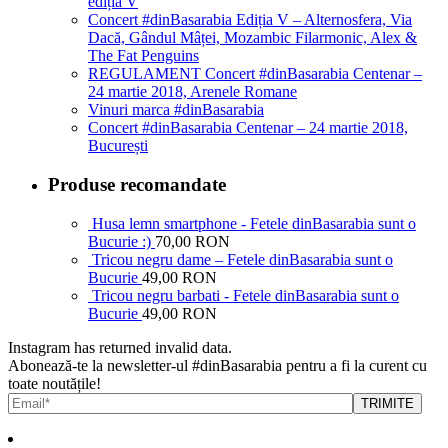
ediția V
Concert #dinBasarabia Ediția V – Alternosfera, Via
Dacă, Gândul Mâței, Mozambic Filarmonic, Alex &
The Fat Penguins
REGULAMENT Concert #dinBasarabia Centenar –
24 martie 2018, Arenele Romane
Vinuri marca #dinBasarabia
Concert #dinBasarabia Centenar – 24 martie 2018,
București
Produse recomandate
Husa lemn smartphone - Fetele dinBasarabia sunt o
Bucurie :)
70,00 RON
Tricou negru dame – Fetele dinBasarabia sunt o
Bucurie
49,00 RON
Tricou negru barbati - Fetele dinBasarabia sunt o
Bucurie
49,00 RON
Instagram has returned invalid data.
Abonează-te la newsletter-ul #dinBasarabia pentru a fi la curent cu
toate noutățile!