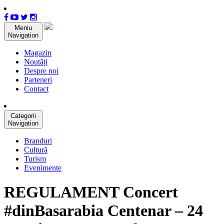
Meniu
Navigation
Magazin
Noutăți
Despre noi
Parteneri
Contact
Categorii
Navigation
Branduri
Cultură
Turism
Evenimente
REGULAMENT Concert
#dinBasarabia Centenar – 24