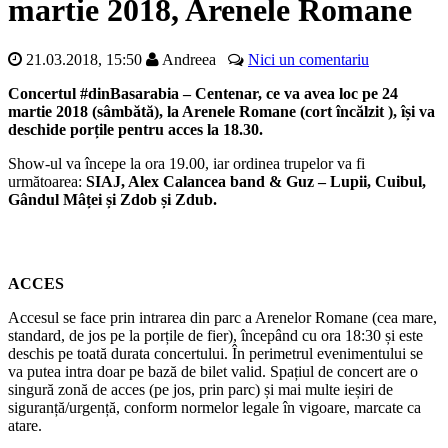
martie 2018, Arenele Romane
21.03.2018, 15:50
Andreea
Nici un comentariu
Concertul #dinBasarabia – Centenar, ce va avea loc pe 24
martie 2018 (sâmbătă), la Arenele Romane (cort încălzit ), își va
deschide porțile pentru acces la 18.30.
Show-ul va începe la ora 19.00, iar ordinea trupelor va fi
următoarea:
SIAJ, Alex Calancea band & Guz – Lupii, Cuibul,
Gândul Mâței
și
Zdob și Zdub.
ACCES
Accesul se face prin intrarea din parc a Arenelor Romane (cea mare,
standard, de jos pe la porțile de fier), începând cu ora 18:30 și este
deschis pe toată durata concertului. În perimetrul evenimentului se
va putea intra doar pe bază de bilet valid. Spațiul de concert are o
singură zonă de acces (pe jos, prin parc) și mai multe ieșiri de
siguranță/urgență, conform normelor legale în vigoare, marcate ca
atare.