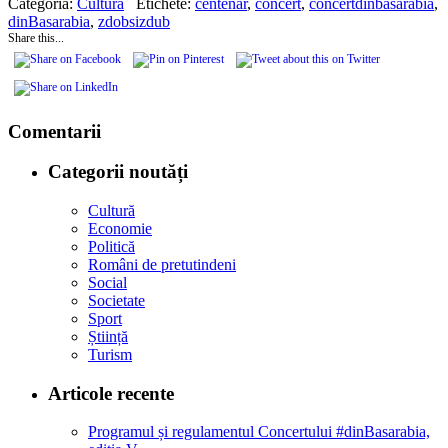
Categoria:
Cultură
Etichete:
centenar
,
concert
,
concertdinbasarabia
,
dinBasarabia
,
zdobsizdub
Share this...
Comentarii
Categorii noutăți
Cultură
Economie
Politică
Români de pretutindeni
Social
Societate
Sport
Știință
Turism
Articole recente
Programul și regulamentul Concertului #dinBasarabia,