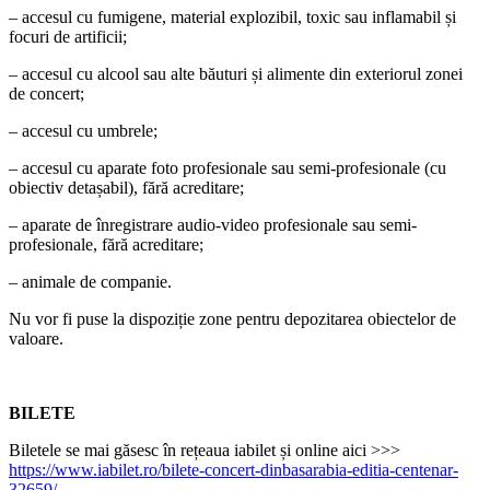
– accesul cu fumigene, material explozibil, toxic sau inflamabil și
focuri de artificii;
– accesul cu alcool sau alte băuturi și alimente din exteriorul zonei
de concert;
– accesul cu umbrele;
– accesul cu aparate foto profesionale sau semi-profesionale (cu
obiectiv detașabil), fără acreditare;
– aparate de înregistrare audio-video profesionale sau semi-
profesionale, fără acreditare;
– animale de companie.
Nu vor fi puse la dispoziție zone pentru depozitarea obiectelor de
valoare.
BILETE
Biletele se mai găsesc în rețeaua iabilet și online aici >>>
https://www.iabilet.ro/bilete-concert-dinbasarabia-editia-centenar-
32659/