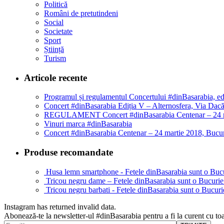
Politică
Români de pretutindeni
Social
Societate
Sport
Știință
Turism
Articole recente
Programul și regulamentul Concertului #dinBasarabia, ed
Concert #dinBasarabia Ediția V – Alternosfera, Via Da
REGULAMENT Concert #dinBasarabia Centenar – 24 m
Vinuri marca #dinBasarabia
Concert #dinBasarabia Centenar – 24 martie 2018, Bucur
Produse recomandate
Husa lemn smartphone - Fetele dinBasarabia sunt o Bucu
Tricou negru dame – Fetele dinBasarabia sunt o Bucurie
Tricou negru barbati - Fetele dinBasarabia sunt o Bucuri
Instagram has returned invalid data.
Abonează-te la newsletter-ul #dinBasarabia pentru a fi la curent cu toa