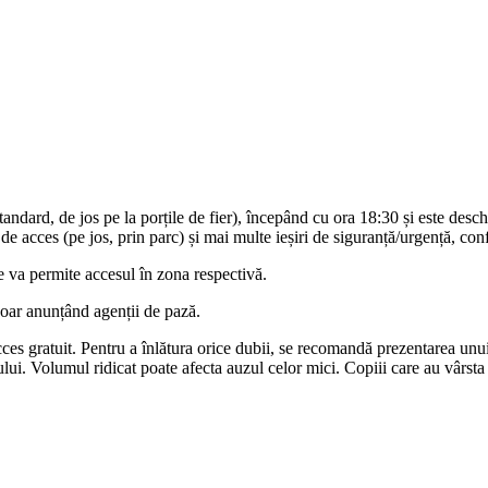
ndard, de jos pe la porțile de fier), începând cu ora 18:30 și este desch
 de acces (pe jos, prin parc) și mai multe ieșiri de siguranță/urgență, co
le va permite accesul în zona respectivă.
doar anunțând agenții de pază.
acces gratuit. Pentru a înlătura orice dubii, se recomandă prezentarea unui
lui. Volumul ridicat poate afecta auzul celor mici. Copiii care au vârsta 