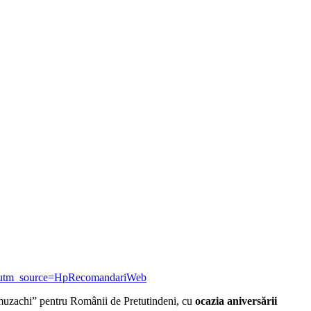
497/?utm_source=HpRecomandariWeb
urmuzachi” pentru Românii de Pretutindeni, cu
ocazia aniversării