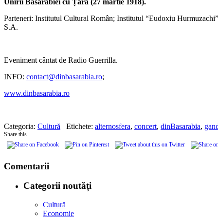
Unirii Basarabiei cu Țara (27 martie 1918).
Parteneri: Institutul Cultural Român; Institutul “Eudoxiu Hurmuzach
S.A.
Eveniment cântat de Radio Guerrilla.
INFO:
contact@dinbasarabia.ro
;
www.dinbasarabia.ro
Categoria:
Cultură
Etichete:
alternosfera
,
concert
,
dinBasarabia
,
gand
Share this...
Comentarii
Categorii noutăți
Cultură
Economie