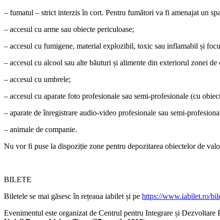
– fumatul – strict interzis în cort. Pentru fumători va fi amenajat un spaț
– accesul cu arme sau obiecte periculoase;
– accesul cu fumigene, material explozibil, toxic sau inflamabil și focuri
– accesul cu alcool sau alte băuturi și alimente din exteriorul zonei de 
– accesul cu umbrele;
– accesul cu aparate foto profesionale sau semi-profesionale (cu obiecti
– aparate de înregistrare audio-video profesionale sau semi-profesional
– animale de companie.
Nu vor fi puse la dispoziție zone pentru depozitarea obiectelor de valo
BILETE
Biletele se mai găsesc în rețeaua iabilet și pe
https://www.iabilet.ro/
Evenimentul este organizat de Centrul pentru Integrare și Dezvoltare 