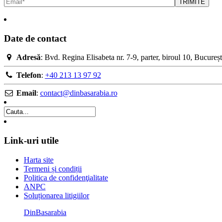
Date de contact
Adresă
: Bvd. Regina Elisabeta nr. 7-9, parter, biroul 10, Bucure
Telefon
:
+40 213 13 97 92
Email
:
contact@dinbasarabia.ro
Link-uri utile
Harta site
Termeni și condiții
Politica de confidenţialitate
ANPC
Soluționarea litigiilor
DinBasarabia