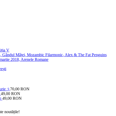
iția V
că, Gândul Mâței, Mozambic Filarmonic, Alex & The Fat Penguins
artie 2018, Arenele Romane
ești
rie :)
70,00 RON
49,00 RON
e
49,00 RON
te noutățile!