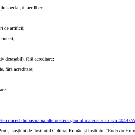
iu special, în aer liber;
 de artificii;
concert;
v detașabil), fără acreditare;
e, fără acreditare;
are.
bilete-concert-dinbasarabia-alternosfera-gandul-matei-si-via-daca-40
Prut și susținut de Institutul Cultural Român și Institutul “Eudoxiu H