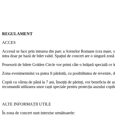
REGULAMENT
ACCES
Accesul se face prin intrarea din parc a Arenelor Romane (cea mare, sta
intra doar pe bază de bilet valid. Spațiul de concert are o singură zonă
Posesorii de bilete Golden Circle vor primi câte o brățară specială ce 
Zona evenimentului va putea fi părăsită, cu posibilitatea de revenire, 
Copiii cu vârsta de până la 7 ani, însoțiți de părinți, vor beneficia de 
recomandă utilizarea unor caști speciale pentru protecția auzului copilu
ALTE INFORMAȚII UTILE
În zona de concert sunt interzise următoarele: