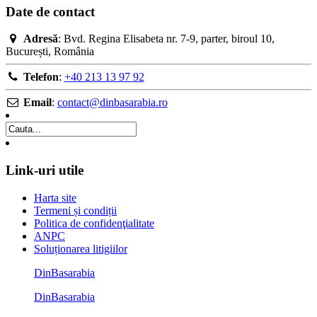
Date de contact
Adresă
: Bvd. Regina Elisabeta nr. 7-9, parter, biroul 10,
București, România
Telefon
:
+40 213 13 97 92
Email
:
contact@dinbasarabia.ro
Link-uri utile
Harta site
Termeni și condiții
Politica de confidenţialitate
ANPC
Soluționarea litigiilor
DinBasarabia
DinBasarabia