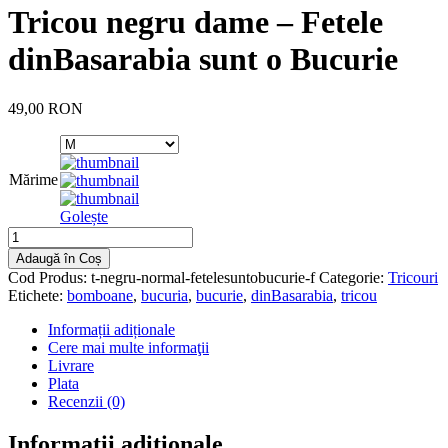
Tricou negru dame – Fetele
dinBasarabia sunt o Bucurie
49,00 RON
Mărime
Golește
Adaugă în Coș
Cod Produs:
t-negru-normal-fetelesuntobucurie-f
Categorie:
Tricouri
Etichete:
bomboane
,
bucuria
,
bucurie
,
dinBasarabia
,
tricou
Informații adiționale
Cere mai multe informaţii
Livrare
Plata
Recenzii (0)
Informații adiționale