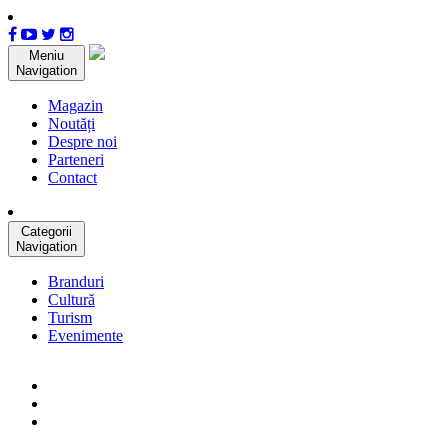
Meniu
Navigation
Magazin
Noutăți
Despre noi
Parteneri
Contact
Categorii
Navigation
Branduri
Cultură
Turism
Evenimente