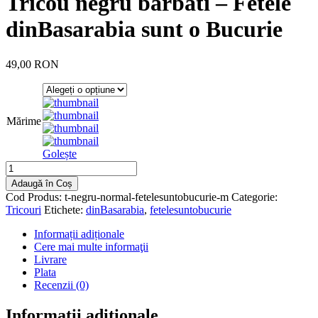
Tricou negru barbati – Fetele
dinBasarabia sunt o Bucurie
49,00 RON
Mărime
Golește
Adaugă în Coș
Cod Produs:
t-negru-normal-fetelesuntobucurie-m
Categorie:
Tricouri
Etichete:
dinBasarabia
,
fetelesuntobucurie
Informații adiționale
Cere mai multe informaţii
Livrare
Plata
Recenzii (0)
Informații adiționale