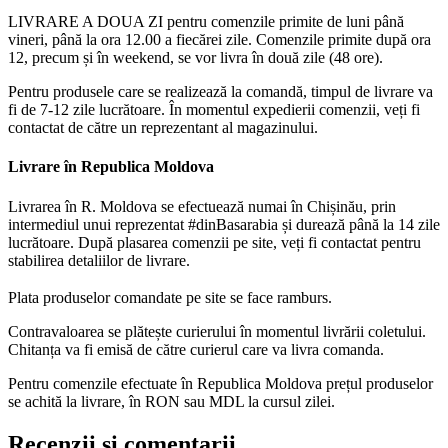
LIVRARE A DOUA ZI pentru comenzile primite de luni până
vineri, până la ora 12.00 a fiecărei zile. Comenzile primite după ora
12, precum și în weekend, se vor livra în două zile (48 ore).
Pentru produsele care se realizează la comandă, timpul de livrare va
fi de 7-12 zile lucrătoare. În momentul expedierii comenzii, veți fi
contactat de către un reprezentant al magazinului.
Livrare în Republica Moldova
Livrarea în R. Moldova se efectuează numai în Chișinău, prin
intermediul unui reprezentat #dinBasarabia și durează până la 14 zile
lucrătoare. După plasarea comenzii pe site, veți fi contactat pentru
stabilirea detaliilor de livrare.
Plata produselor comandate pe site se face ramburs.
Contravaloarea se plătește curierului în momentul livrării coletului.
Chitanța va fi emisă de către curierul care va livra comanda.
Pentru comenzile efectuate în Republica Moldova prețul produselor
se achită la livrare, în RON sau MDL la cursul zilei.
Recenzii și comentarii