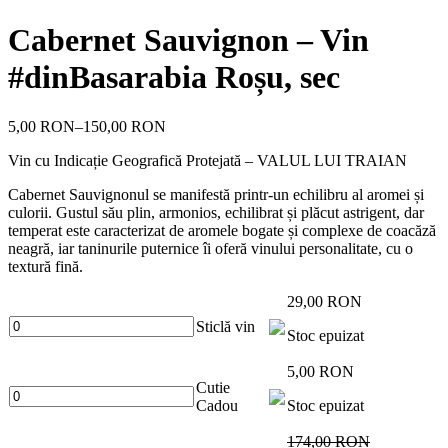
Cabernet Sauvignon – Vin
#dinBasarabia Roșu, sec
5,00 RON
–
150,00 RON
Vin cu Indicație Geografică Protejată – VALUL LUI TRAIAN
Cabernet Sauvignonul se manifestă printr-un echilibru al aromei și
culorii. Gustul său plin, armonios, echilibrat și plăcut astrigent, dar
temperat este caracterizat de aromele bogate și complexe de coacăză
neagră, iar taninurile puternice îi oferă vinului personalitate, cu o
textură fină.
29,00 RON
Sticlă vin
Stoc epuizat
5,00 RON
Cutie
Cadou
Stoc epuizat
174,00 RON