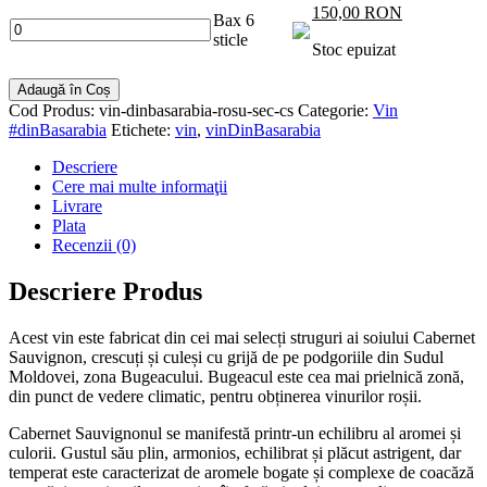
150,00 RON
Bax 6
sticle
Stoc epuizat
Adaugă în Coș
Cod Produs:
vin-dinbasarabia-rosu-sec-cs
Categorie:
Vin
#dinBasarabia
Etichete:
vin
,
vinDinBasarabia
Descriere
Cere mai multe informaţii
Livrare
Plata
Recenzii (0)
Descriere Produs
Acest vin este fabricat din cei mai selecți struguri ai soiului Cabernet
Sauvignon, crescuți și culeși cu grijă de pe podgoriile din Sudul
Moldovei, zona Bugeacului. Bugeacul este cea mai prielnică zonă,
din punct de vedere climatic, pentru obținerea vinurilor roșii.
Cabernet Sauvignonul se manifestă printr-un echilibru al aromei și
culorii. Gustul său plin, armonios, echilibrat și plăcut astrigent, dar
temperat este caracterizat de aromele bogate și complexe de coacăză