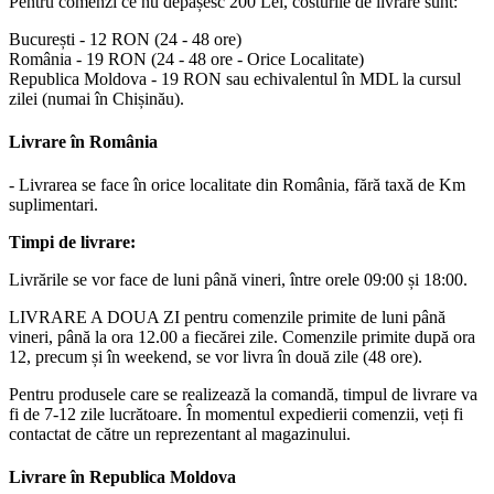
Pentru comenzi ce nu depășesc 200 Lei, costurile de livrare sunt:
București - 12 RON (24 - 48 ore)
România - 19 RON (24 - 48 ore - Orice Localitate)
Republica Moldova - 19 RON sau echivalentul în MDL la cursul
zilei (numai în Chișinău).
Livrare în România
- Livrarea se face în orice localitate din România, fără taxă de Km
suplimentari.
Timpi de livrare:
Livrările se vor face de luni până vineri, între orele 09:00 și 18:00.
LIVRARE A DOUA ZI pentru comenzile primite de luni până
vineri, până la ora 12.00 a fiecărei zile. Comenzile primite după ora
12, precum și în weekend, se vor livra în două zile (48 ore).
Pentru produsele care se realizează la comandă, timpul de livrare va
fi de 7-12 zile lucrătoare. În momentul expedierii comenzii, veți fi
contactat de către un reprezentant al magazinului.
Livrare în Republica Moldova