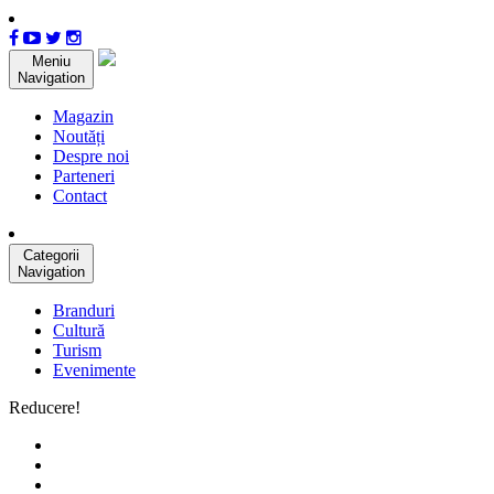
Meniu
Navigation
Magazin
Noutăți
Despre noi
Parteneri
Contact
Categorii
Navigation
Branduri
Cultură
Turism
Evenimente
Reducere!