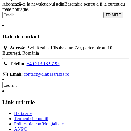
Abonează-te la newsletter-ul #dinBasarabia pentru a fi la curent cu
toate noutățile!
Date de contact
Adresă
: Bvd. Regina Elisabeta nr. 7-9, parter, biroul 10,
București, România
Telefon
:
+40 213 13 97 92
Email
:
contact@dinbasarabia.ro
Link-uri utile
Harta site
Termeni și condiții
Politica de confidenţialitate
ANPC