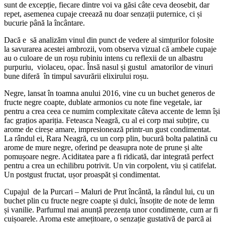
sunt de excepție, fiecare dintre voi va găsi câte ceva deosebit, dar
repet, asemenea cupaje creează nu doar senzații puternice, ci și
bucurie până la încântare.
Dacă e să analizăm vinul din punct de vedere al simțurilor folosite
la savurarea acestei ambrozii, vom observa vizual că ambele cupaje
au o culoare de un roșu rubiniu intens cu reflexii de un albastru
purpuriu, violaceu, opac. Însă nasul și gustul amatorilor de vinuri
bune diferă în timpul savurării elixirului roșu.
Negre, lansat în toamna anului 2016, vine cu un buchet generos de
fructe negre coapte, dublate armonios cu note fine vegetale, iar
pentru a crea ceea ce numim complexitate câteva accente de lemn își
fac grațios apariția. Feteasca Neagră, cu al ei corp mai subțire, cu
arome de cireșe amare, impresionează printr-un gust condimentat.
La rândul ei, Rara Neagră, cu un corp plin, bucură bolta palatină cu
arome de mure negre, oferind pe deasupra note de prune și alte
pomușoare negre. Aciditatea pare a fi ridicată, dar integrată perfect
pentru a crea un echilibru potrivit. Un vin corpolent, viu și catifelat.
Un postgust fructat, ușor proaspăt și condimentat.
Cupajul de la Purcari – Maluri de Prut încântă, la rândul lui, cu un
buchet plin cu fructe negre coapte și dulci, însoțite de note de lemn
și vanilie. Parfumul mai anunță prezența unor condimente, cum ar fi
cuișoarele. Aroma este amețitoare, o senzație gustativă de parcă ai