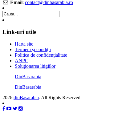
Email
:
contact@dinbasarabia.ro
Link-uri utile
Harta site
Termeni și condiții
Politica de confidenţialitate
ANPC
Soluționarea litigiilor
DinBasarabia
DinBasarabia
2026
dinBasarabia
. All Rights Reserved.