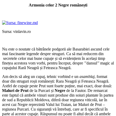
Armonia celor 2 Negre românești
Sursa: vinlavin.ro
Nu este o noutate că bătrânele podgorii ale Basarabiei ascund cele
mai fascinante legende despre struguri. Ca să mai reducem din
secretele celor mai bune cupaje și să evidențiem în același timp
finețea acestora vom vorbi, pentru început, despre ’’dansul’’ magic al
cupajului Rară Neagră și Feteasca Neagră.
Am decis să aleg un cupaj, tehnic vorbind e un
asamblaj
, format
doar din struguri roșii românești: Rara Neagră și Feteasca Neagră.
Astfel de cupaje peste Prut sunt foarte puține, mai exact, doar două:
Maluri de Prut
de la Purcari și
Negre
de la Fautor. De remarcat
este faptul că ambele vinuri sunt produse din soiuri plantate în partea
de sud a Republicii Moldova, diferă doar regiunea viticolă, iar în
acest caz Negre reprezintă Valul lui Traian, iar Maluri de Prut –
regiunea Purcari. Cu siguranță vă întrebați, care ar fi specificul în
parte al acestor cupaje. Răspunsul nu poate fi altul decât că ambele