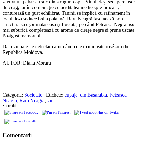
savura un pahar cu suc din struguri copți. Vinul, deși sec, pare ușor
dulceag, iar în combinație cu aciditatea medie spre ridicată, îi
conturează un gust echilibrat. Taninii se implică cu rafinament în
jocul de-a seduce bolta palatină. Rara Neagră fascinează prin
structura sa ușor mătăsoasă și fructată, pe când Feteasca Negră ușor
mai subțirică completează cu arome de cireșe negre și prune uscate.
Postgust memorabil.
Data viitoare ne delectăm abordând cele mai reușite rosé -uri din
Republica Moldova.
AUTOR: Diana Moraru
Categoria:
Societate
Etichete:
cupaje
,
din Basarabia
,
Feteasca
Neagra
,
Rara Neagra
,
vin
Share this...
Comentarii