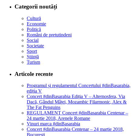
Categorii noutăți
Cultură
Economie
Politică
Români de pretutindeni
Social
Societate
Sport
Știință
Turism
Articole recente
Programul și regulamentul Concertului #dinBasarabia,
ediția V
Concert #dinBasarabia Ediția V – Alternosfera, Via
Dacă, Gândul Mâței, Mozambic Filarmonic, Alex &
The Fat Penguins
REGULAMENT Concert #dinBasarabia Centenar –
24 martie 2018, Arenele Romane
Vinuri marca #dinBasarabia
Concert #dinBasarabia Centenar – 24 martie 2018,
București