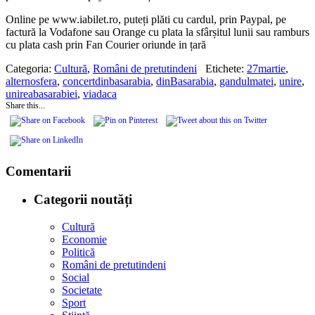
Online pe www.iabilet.ro, puteți plăti cu cardul, prin Paypal, pe
factură la Vodafone sau Orange cu plata la sfârșitul lunii sau ramburs
cu plata cash prin Fan Courier oriunde in țară
Categoria:
Cultură
,
Români de pretutindeni
Etichete:
27martie
,
alternosfera
,
concertdinbasarabia
,
dinBasarabia
,
gandulmatei
,
unire
,
unireabasarabiei
,
viadaca
Share this...
Comentarii
Categorii noutăți
Cultură
Economie
Politică
Români de pretutindeni
Social
Societate
Sport