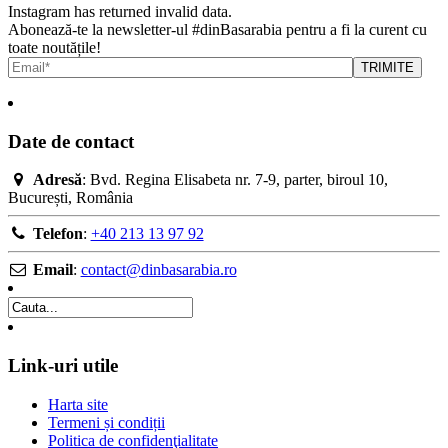
Instagram has returned invalid data.
Abonează-te la newsletter-ul #dinBasarabia pentru a fi la curent cu
toate noutățile!
Date de contact
Adresă
: Bvd. Regina Elisabeta nr. 7-9, parter, biroul 10,
București, România
Telefon
:
+40 213 13 97 92
Email
:
contact@dinbasarabia.ro
Link-uri utile
Harta site
Termeni și condiții
Politica de confidenţialitate