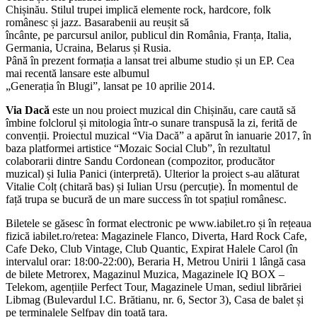
Chișinău. Stilul trupei implică elemente rock, hardcore, folk
românesc și jazz. Basarabenii au reușit să
încânte, pe parcursul anilor, publicul din România, Franța, Italia,
Germania, Ucraina, Belarus și Rusia.
Până în prezent formația a lansat trei albume studio și un EP. Cea
mai recentă lansare este albumul
„Generația în Blugi”, lansat pe 10 aprilie 2014.
Via Dacă
este un nou proiect muzical din Chișinău, care caută să
îmbine folclorul și mitologia într-o sunare transpusă la zi, ferită de
convenții. Proiectul muzical “Via Dacă” a apărut în ianuarie 2017, în
baza platformei artistice “Mozaic Social Club”, în rezultatul
colaborarii dintre Sandu Cordonean (compozitor, producător
muzical) și Iulia Panici (interpretă). Ulterior la proiect s-au alăturat
Vitalie Colț (chitară bas) și Iulian Ursu (percuție). În momentul de
față trupa se bucură de un mare success în tot spațiul românesc.
Biletele se găsesc în format electronic pe www.iabilet.ro și în rețeaua
fizică iabilet.ro/retea: Magazinele Flanco, Diverta, Hard Rock Cafe,
Cafe Deko, Club Vintage, Club Quantic, Expirat Halele Carol (în
intervalul orar: 18:00-22:00), Beraria H, Metrou Unirii 1 lângă casa
de bilete Metrorex, Magazinul Muzica, Magazinele IQ BOX –
Telekom, agențiile Perfect Tour, Magazinele Uman, sediul librăriei
Libmag (Bulevardul I.C. Brătianu, nr. 6, Sector 3), Casa de balet și
pe terminalele Selfpay din toată țara.